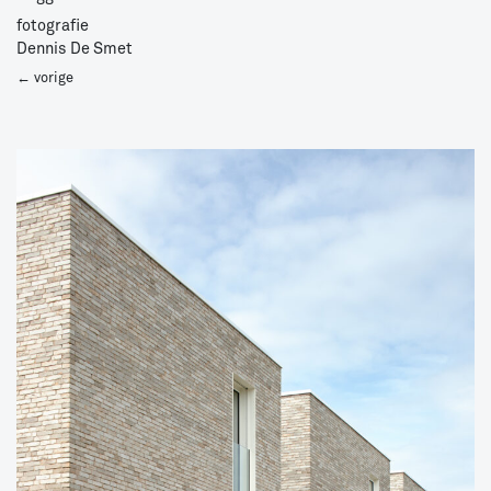
fotografie
Dennis De Smet
projecten
← vorige
navigatie