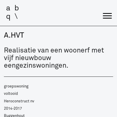
a
b
q
\
A.HVT
Realisatie van een woonerf met
vijf nieuwbouw
eengezinswoningen.
groepswoning
voltooid
Heroconstruct nv
2014-2017
Buggenhout